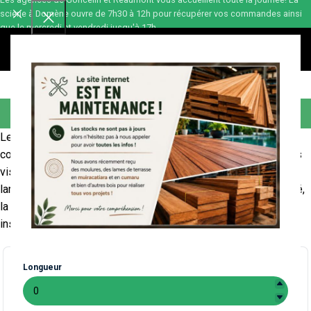
scierie à Domène ouvre de 7h30 à 12h pour récupérer vos commandes ainsi
que le mercredi et vendredi jusqu'à 17h.
0,00
€
Accessoires terrasses
Les accessoires terrasse comprennent divers éléments qui
complètent et améliorent l’aménagement extérieur, comme les
vis, les clips de fixation, les lambourdes, protection pour
lambourdes , géotextile… Ces accessoires assurent la solidité,
la sécurité et la finition de la terrasse, tout en facilitant son
installation et son entretien.
Longueur