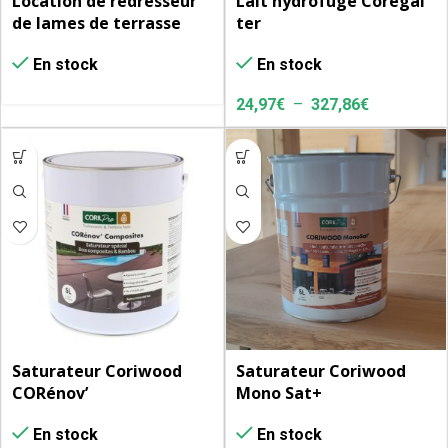
Location de redresseur
Lait hydrofuge Coregal
de lames de terrasse
ter
En stock
En stock
24,97
€
–
327,86
€
Saturateur Coriwood
Saturateur Coriwood
CORénov’
Mono Sat+
En stock
En stock