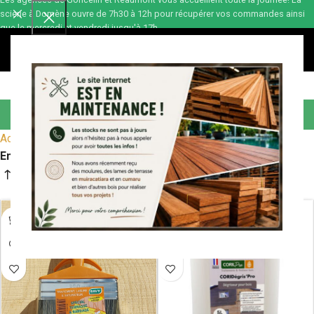
scierie à Domène ouvre de 7h30 à 12h pour récupérer vos commandes ainsi
que le mercredi et vendredi jusqu'à 17h.
0,00
€
Entretien terrasse
Accueil
Terrasse bois
Accessoires terrasses
Entretien terrasse