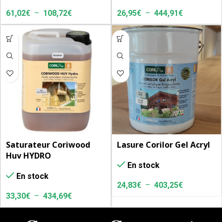
61,02
€
–
108,72
€
26,95
€
–
444,91
€
Saturateur Coriwood
Lasure Corilor Gel Acryl
Huv HYDRO
En stock
En stock
24,83
€
–
403,25
€
33,30
€
–
434,69
€