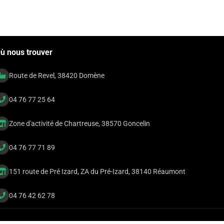
ù nous trouver
Route de Revel, 38420 Domène
04 76 77 25 64
Zone d'activité de Chartreuse, 38570 Goncelin
04 76 77 71 89
151 route de Pré Izard, ZA du Pré-Izard, 38140 Réaumont
04 76 42 62 78