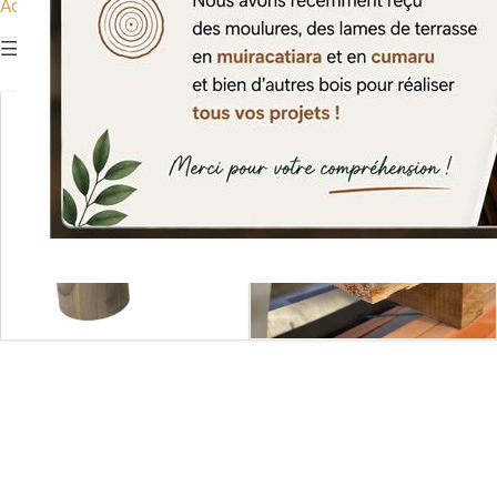
Accueil
Charpente
Zinguerie
Afficher les filtres
accessoires
Feuilles de zinc
zingueries