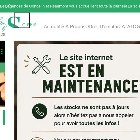
Les agences de Goncelin et Réaumont vous accueillent toute la journée! La sci
Actualités
A Propos
Offres D’emploi
CATALOG
Toutes Les Catégories
Déstockage
Tout 
Bois de construction
Acce