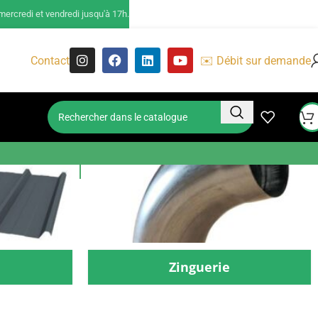
ercredi et vendredi jusqu'à 17h.
Contact
✉️ Débit sur demande
Zinguerie