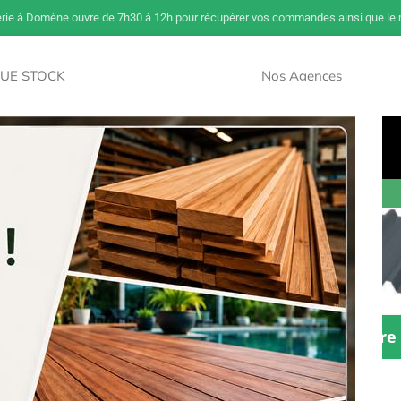
erie à Domène ouvre de 7h30 à 12h pour récupérer vos commandes ainsi que le m
UE STOCK
Nos Agences
NOUVEAU
Savoir Sur Le Bois
Paiement Et Livraison
Accès Pros
Zinguerie
ssoires charpente
Couverture