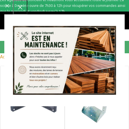
scierie à Domène ouvre de 7h30 à 12h pour récupérer vos commandes ainsi
que le mercredi et vendredi jusqu'à 17h.
0,00
€
Quincaillerie
Accueil
Accessoires
Quincaillerie