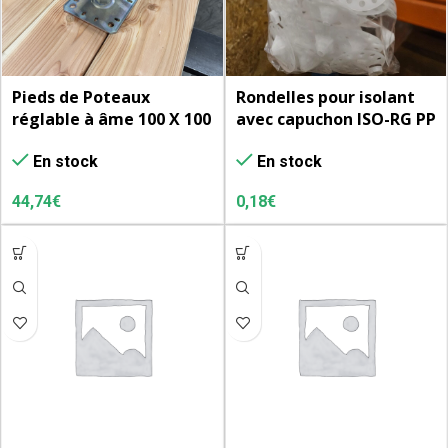
Pieds de Poteaux
Rondelles pour isolant
réglable à âme 100 X 100
avec capuchon ISO-RG PP
– Acier bichromaté –
Diam 60 – utilisable avec
En stock
En stock
Ame ep. 4 mm. – Platine
VBU et VBU PRO maxi
de sol 130 X 130 –
Diam. 6 – le cent
44,74
€
0,18
€
réglable en hauteur 100
– 150