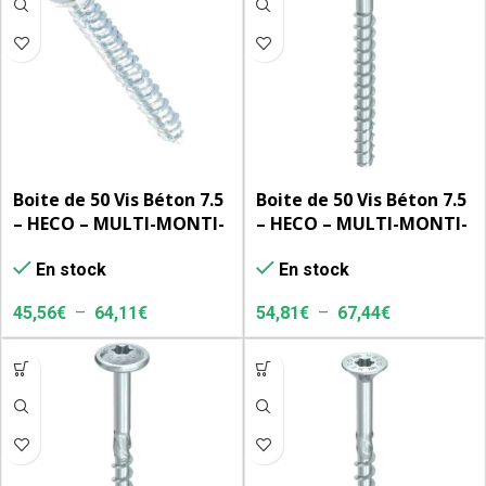
Boite de 50 Vis Béton 7.5
Boite de 50 Vis Béton 7.5
– HECO – MULTI-MONTI-
– HECO – MULTI-MONTI-
plus – tête fraisée
plus SS – tête
En stock
En stock
hexagonale avec
embase
45,56
€
–
64,11
€
54,81
€
–
67,44
€