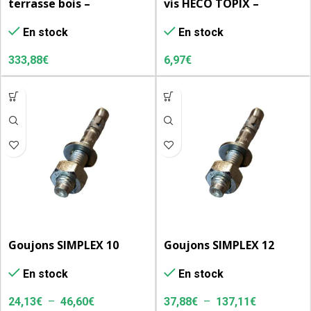
terrasse bois –
vis HECO TOPIX –
HardWood Clip – Pro – M
ca.20x20cm – orange
En stock
En stock
– 5mm – Kit de 27 m2
333,88
€
6,97
€
Goujons SIMPLEX 10
Goujons SIMPLEX 12
En stock
En stock
24,13
€
–
46,60
€
37,88
€
–
137,11
€