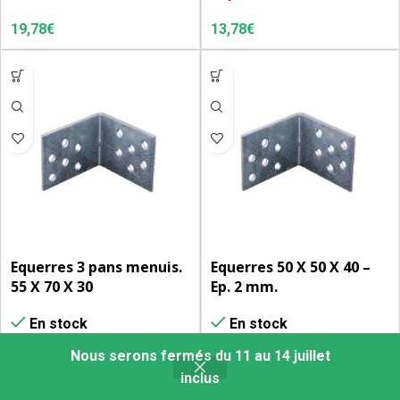
13,78
€
19,78
€
Equerres 3 pans menuis.
Equerres 50 X 50 X 40 –
55 X 70 X 30
Ep. 2 mm.
En stock
En stock
Nous serons fermés du 11 au 14 juillet
0,48
€
0,75
€
0
inclus
es favoris
Mon compte
Boutique
Panier