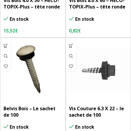
Vis Bois 4.0 X 50 – HECO-
Vis Bois 8.0 X 60 – HECO-
TOPIX-Plus – tête ronde
TOPIX-Plus – tête ronde
pour fixation d’étrier –
large – vente à l’unité
En stock
En stock
T-Drive – filet total
variable – zingué blanc –
15,52
€
0,82
€
A3K – Boite de 200
Belvis Bois – Le sachet
Vis Couture 6.3 X 22 – le
de 100
sachet de 100
En stock
En stock