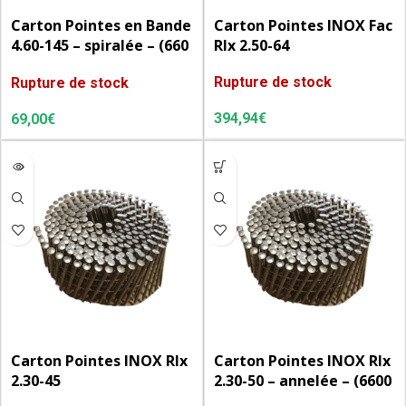
Carton Pointes en Bande
Carton Pointes INOX Fac
4.60-145 – spiralée – (660
Rlx 2.50-64
u/cart.)
Rupture de stock
Rupture de stock
394,94
€
69,00
€
Carton Pointes INOX Rlx
Carton Pointes INOX Rlx
2.30-45
2.30-50 – annelée – (6600
u/cart.) – (20 rlx de 330)