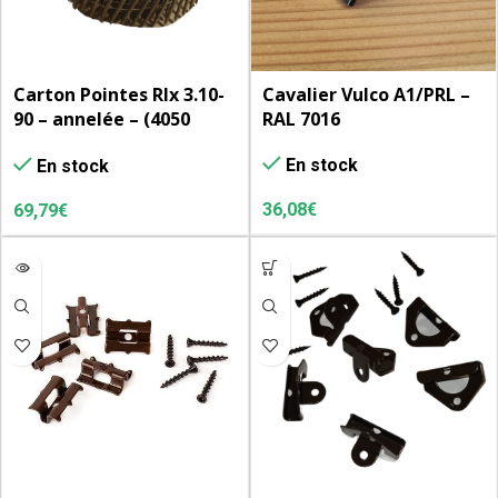
Carton Pointes Rlx 3.10-
Cavalier Vulco A1/PRL –
90 – annelée – (4050
RAL 7016
u/cart.)
En stock
En stock
36,08
€
69,79
€