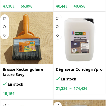
47,38
€
–
66,89
€
40,44
€
–
40,45
€
Brosse Rectangulaire
Dégriseur Coridegris’pro
lasure Savy
En stock
En stock
21,32
€
–
174,42
€
15,15
€