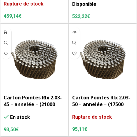
Rupture de stock
Disponible
459,14
€
522,22
€
Carton Pointes Rlx 2.03-
Carton Pointes Rlx 2.03-
45 – annelée – (21000
50 – annelée – (17500
u/cart.) – (60 Rlx de 350)
u/cart.) – (50 rlx de 350)
Rupture de stock
En stock
95,11
€
93,50
€