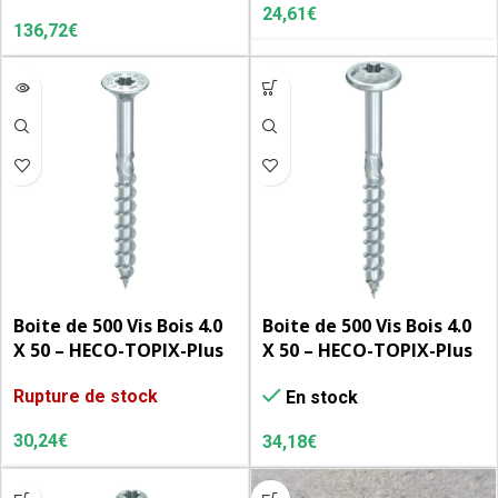
CC, zingué blanc
24,61
€
136,72
€
Boite de 500 Vis Bois 4.0
Boite de 500 Vis Bois 4.0
X 50 – HECO-TOPIX-Plus
X 50 – HECO-TOPIX-Plus
– tête fraisée à poches
– tête ronde – T-Drive –
Rupture de stock
En stock
de fraisage
filet total variable –
zingué blanc – A3K
30,24
€
34,18
€