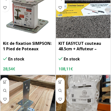
Kit de fixation SIMPSON:
KIT EASYCUT couteau
1 Pied de Poteaux
48.5cm + Affuteur –
réglable après la pose +
Couteau pour isolant
En stock
En stock
4 tirefonds 10 X 80 + 4
goujons 10 X 78
28,54
€
108,11
€