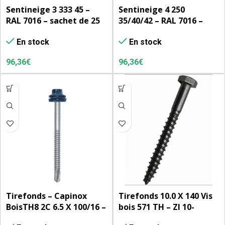
Sentineige 3 333 45 –
Sentineige 4 250
RAL 7016 – sachet de 25
35/40/42 – RAL 7016 –
unités (prévoir 2
sachet de 25 unités
En stock
En stock
tirefonds + 2 rondelles
(prévoir 2 tirefonds + 2
vulca + 2 rondelles
rondelles vulca + 2
96,36
€
96,36
€
neoprène par arrêt de
rondelles neoprène par
neige)
arrêt de neige)
Tirefonds – Capinox
Tirefonds 10.0 X 140 Vis
BoisTH8 2C 6.5 X 100/16 –
bois 571 TH – ZI 10-
RAL 7016 – sachet de 100
L’unité