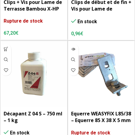
Clips + Vis pour Lame de
Clips de début et de fin +
Terrasse Bambou X-HP
Vis pour Lame de
Terrasse Bambou X-HP
Rupture de stock
En stock
67,20
€
0,96
€
Décapant Z 04 S – 750 ml
Equerre WEASYFIX L85/38
– 1 kg
– Equerre 85 X 38 X 5 mm
– le sachet de 4 sets
Rupture de stock
En stock