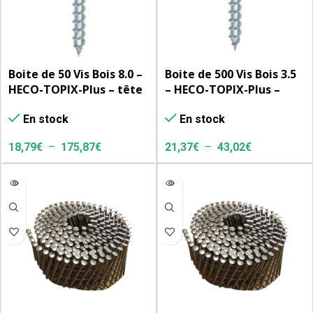
Boite de 50 Vis Bois 8.0 –
Boite de 500 Vis Bois 3.5
HECO-TOPIX-Plus – tête
– HECO-TOPIX-Plus –
ronde large
tête fraisée à poches de
En stock
En stock
fraisage
18,79
€
–
175,87
€
21,37
€
–
43,02
€