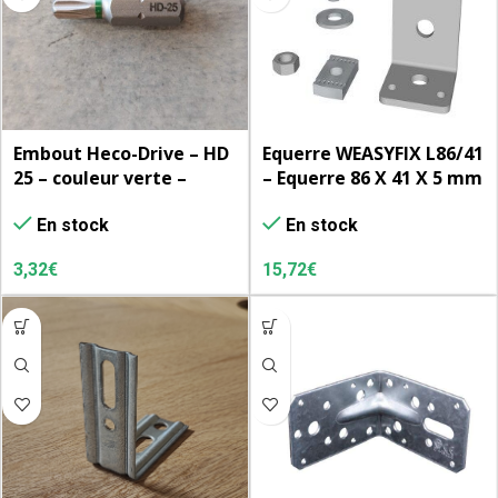
Embout Heco-Drive – HD
Equerre WEASYFIX L86/41
25 – couleur verte –
– Equerre 86 X 41 X 5 mm
l’unité
– le sachet de 4 sets
En stock
En stock
3,32
€
15,72
€