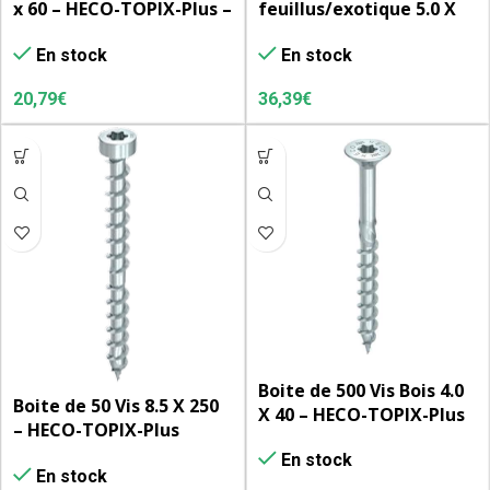
x 60 – HECO-TOPIX-Plus –
feuillus/exotique 5.0 X
tête fraisée à poches de
50 – HECO-TOPIX-Plus A2
En stock
En stock
fraisage
20,79
€
36,39
€
Boite de 500 Vis Bois 4.0
Boite de 50 Vis 8.5 X 250
X 40 – HECO-TOPIX-Plus
– HECO-TOPIX-Plus
– tête fraisée à poches
CombiConnect – tête
En stock
de fraisage
En stock
cylindrique, T-Drive, filet