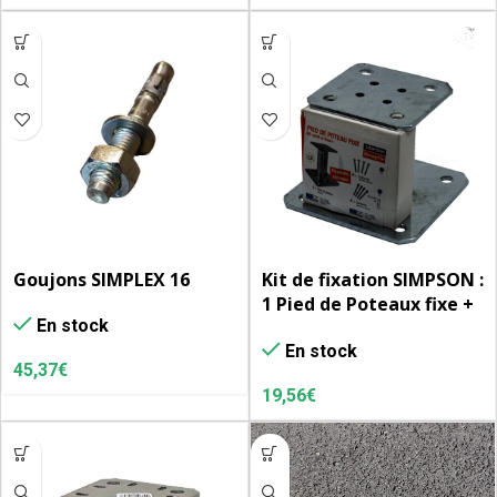
Goujons SIMPLEX 16
Kit de fixation SIMPSON :
1 Pied de Poteaux fixe +
En stock
4 tirefonds 10 X 80 + 4
En stock
goujons M10 X 75
45,37
€
19,56
€