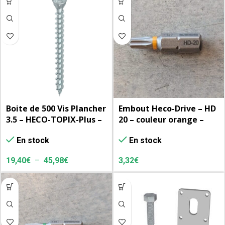
Boite de 500 Vis Plancher
Embout Heco-Drive – HD
3.5 – HECO-TOPIX-Plus –
20 – couleur orange –
tête fraisée bombée
l’unité
En stock
En stock
avec nervures de
fraisage
19,40
€
–
45,98
€
3,32
€