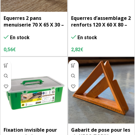
Equerres 2 pans
Equerres d’assemblage 2
menuiserie 70 X 65 X 30 –
renforts 120 X 60 X 80 –
Ep. 2
Ep. 2.0 – 26 perç.D. 5 + 2
En stock
En stock
perç. D. 20×13 – 50 u/cart.
0,56
€
2,82
€
Fixation invisible pour
Gabarit de pose pour les