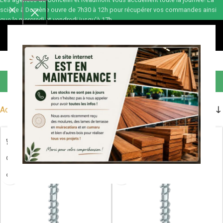
scierie à Domène ouvre de 7h30 à 12h pour récupérer vos commandes ainsi
que le mercredi et vendredi jusqu'à 17h.
0,00
€
Accessoires
Accueil
Accessoires