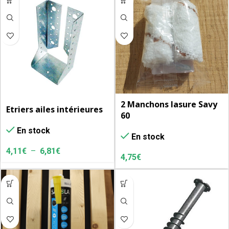
2 Manchons lasure Savy
Etriers ailes intérieures
60
En stock
En stock
4,11
€
–
6,81
€
4,75
€