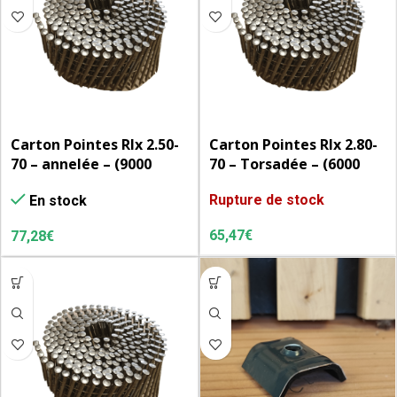
Carton Pointes Rlx 2.50-
Carton Pointes Rlx 2.80-
70 – annelée – (9000
70 – Torsadée – (6000
u/cart.) – (30 rlx de 300)
u/cart.) – (24 rlx de 250)
Rupture de stock
En stock
65,47
€
77,28
€