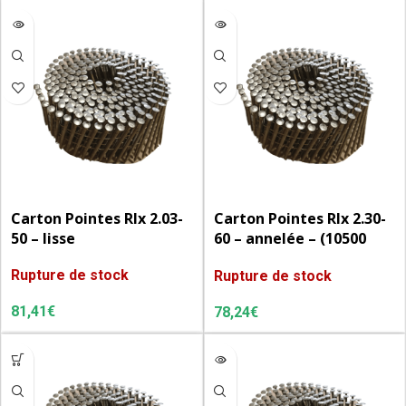
Carton Pointes Rlx 2.03-
Carton Pointes Rlx 2.30-
50 – lisse
60 – annelée – (10500
u/cart.) – (30 Rlx de 350)
Rupture de stock
Rupture de stock
81,41
€
78,24
€