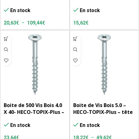
tête fraisée à poches de
– tête fraisée à poches
En stock
En stock
fraisage
de fraisage
20,63
€
–
109,44
€
15,62
€
Boite de 500 Vis Bois 4.0
Boite de Vis Bois 5.0 –
X 40- HECO-TOPIX-Plus –
HECO-TOPIX-Plus – tête
tête fraisée à poches de
fraisée à poches de
En stock
En stock
fraisage
fraisage
23,64
€
18,22
€
–
49,62
€