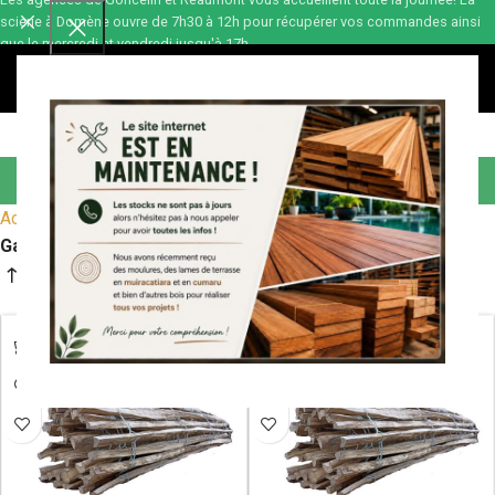
scierie à Domène ouvre de 7h30 à 12h pour récupérer vos commandes ainsi
que le mercredi et vendredi jusqu'à 17h.
0,00
€
Ganivelle
Accueil
Aménagement
Aménagement extérieur
Clôture
Ganivelle