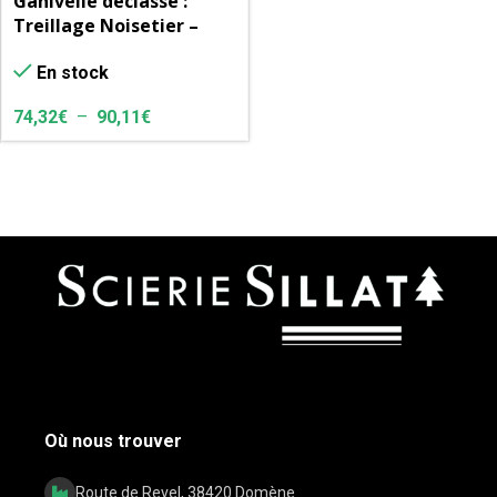
Ganivelle déclassé :
Treillage Noisetier –
Hauteur 1m50 – Rouleau
En stock
de 5 ml
74,32
€
–
90,11
€
Où nous trouver
Route de Revel, 38420 Domène