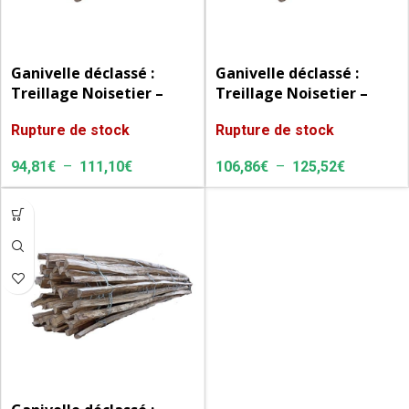
Ganivelle déclassé :
Ganivelle déclassé :
Treillage Noisetier –
Treillage Noisetier –
Hauteur 1m – Rouleau
Hauteur 1m20 – Rouleau
Rupture de stock
Rupture de stock
de 10 ml
de 10 ml
94,81
€
–
111,10
€
106,86
€
–
125,52
€