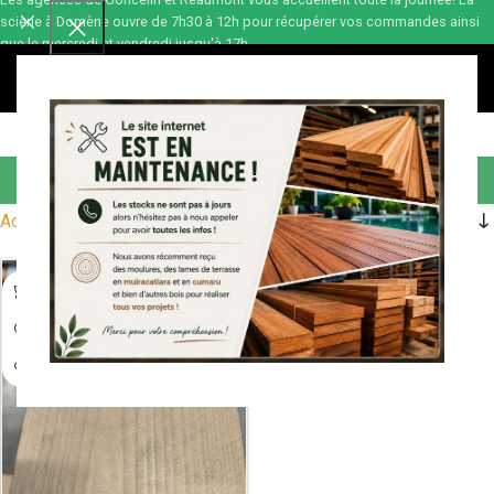
scierie à Domène ouvre de 7h30 à 12h pour récupérer vos commandes ainsi
que le mercredi et vendredi jusqu'à 17h.
0,00
€
Plinthes
Accueil
Aménagement
Aménagement intérieur
Plinthes