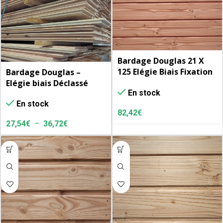
Bardage Douglas 21 X
125 Elégie Biais Fixation
Bardage Douglas –
invisible – pqt/5
Elégie biais Déclassé
En stock
En stock
82,42
€
27,54
€
–
36,72
€