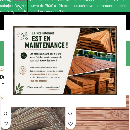
scierie à Domène ouvre de 7h30 à 12h pour récupérer vos commandes ainsi
que le mercredi et vendredi jusqu'à 17h.
0,00
€
Bardage douglas élégie
biais
Accueil
Bardage extérieur
Bardage Douglas
Bardage douglas élégie biais
Nouveau