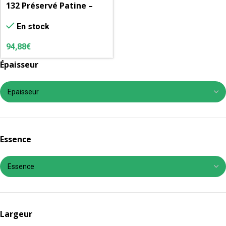
132 Préservé Patine –
cl.3.1 -Brossé – Elégie
En stock
Biais
94,88
€
Épaisseur
Essence
Largeur