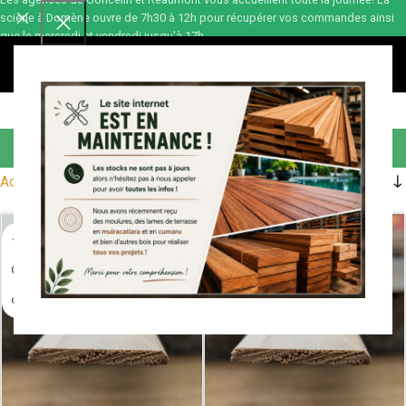
scierie à Domène ouvre de 7h30 à 12h pour récupérer vos commandes ainsi
que le mercredi et vendredi jusqu'à 17h.
0,00
€
Chants plats 2 arr
Accueil
Menuiserie
Moulures
Chants plats 2 arr