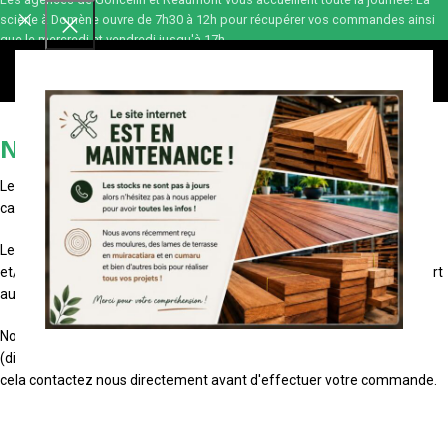
scierie à Domène ouvre de 7h30 à 12h pour récupérer vos commandes ainsi
que le mercredi et vendredi jusqu'à 17h.
0,00
€
Nos conditions de livraison
Les tarifs appliqués sur le site web de notre
scierie en ligne
sont
calculés automatiquement.
Le calcul se fait selon les articles contenus dans votre panier (poids
et/ou longueur) et la distance de votre adresse de livraison par rapport
au lieu d'expédition (Goncelin, Réaumont ou Domène).
Nous avons la possibilité d'étudier toute demande spécifique
(dimensions hors standard, zone de livraison difficile d'accès...). Pour
cela contactez nous directement avant d'effectuer votre commande.