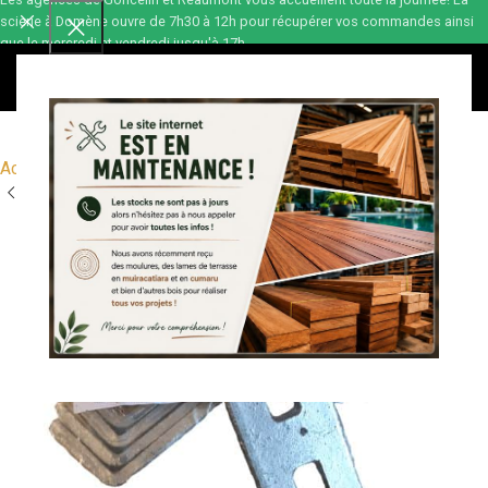
scierie à Domène ouvre de 7h30 à 12h pour récupérer vos commandes ainsi
que le mercredi et vendredi jusqu'à 17h.
0,00
€
Accueil
Accessoires
Quincaillerie
Divers quincaillerie