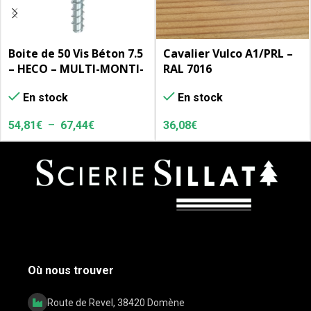
Boite de 50 Vis Béton 7.5
Cavalier Vulco A1/PRL –
– HECO – MULTI-MONTI-
RAL 7016
plus SS – tête
En stock
En stock
hexagonale avec
embase
36,08
€
54,81
€
–
67,44
€
Où nous trouver
Route de Revel, 38420 Domène