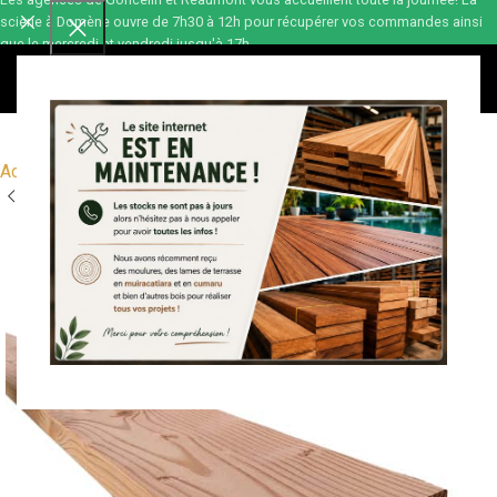
scierie à Domène ouvre de 7h30 à 12h pour récupérer vos commandes ainsi
que le mercredi et vendredi jusqu'à 17h.
0,00
€
Accueil
Ossature bois
Montant pour ossature bois
Douglas