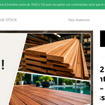
erie à Domène ouvre de 7h30 à 12h pour récupérer vos commandes ainsi que le m
UE STOCK
Nos Agences
NOUVEAU
Savoir Sur Le Bois
Paiement Et Livraison
Accès Pros
nt sans formaldéhyde – 76 u/pal – déclassé
Dalles OSB 3 – 1
X 675 – lian
formaldéhyde – 
déclas