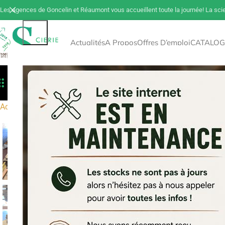
Les agences de Goncelin et Réaumont vous accueillent toute la journée! La sci
Actualités
A Propos
Offres D’emploi
CATALOG
Toutes Les Catégories
Déstockage
Tout 
Accueil
Déstockage
Dalles OSB 3 – 12 mm – 2500 X 675 – lia