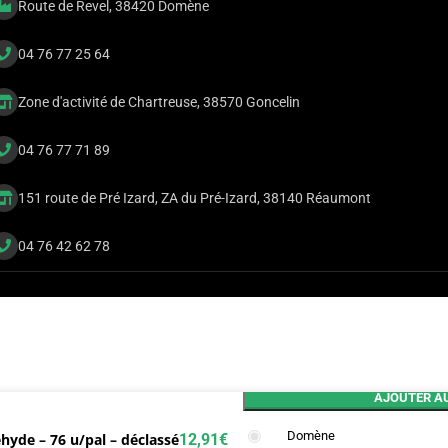
Route de Revel, 38420 Domène
04 76 77 25 64
Zone d'activité de Chartreuse, 38570 Goncelin
04 76 77 71 89
151 route de Pré Izard, ZA du Pré-Izard, 38140 Réaumont
04 76 42 62 78
AJOUTER AU
Domène
hyde – 76 u/pal – déclassé
12,91
€