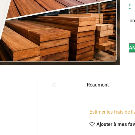
12,91
€
Dont éco-participation
AJOUTER AU PAN
Domène
Goncelin
Réaumont
Estimer les frais de l
Ajouter à mes fav