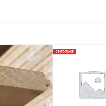
S COLLÉS
BOIS DE COFFRAGE
llé collé
Planches de coffrage
re collé
Bastaings de coffrage
Chevrons de coffrage
DÉSTOCKAGE