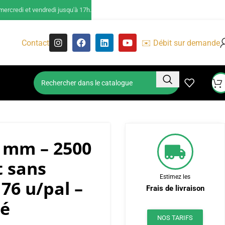
ercredi et vendredi jusqu'à 17h.
Contact
✉️ Débit sur demande
2 mm – 2500
t sans
Estimez les
76 u/pal –
Frais de livraison
sé
NOS TARIFS