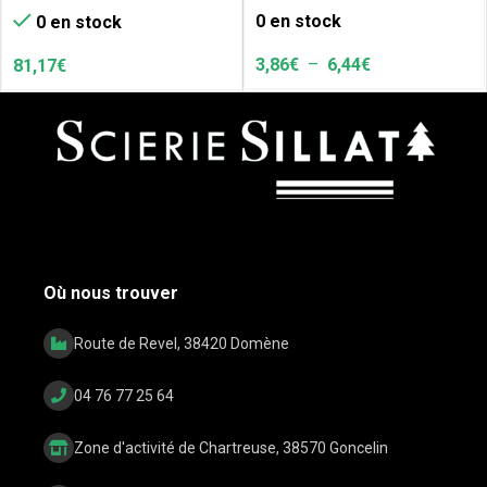
0 en stock
0 en stock
3,86
€
–
6,44
€
81,17
€
Où nous trouver
Route de Revel, 38420 Domène
04 76 77 25 64
Zone d'activité de Chartreuse, 38570 Goncelin