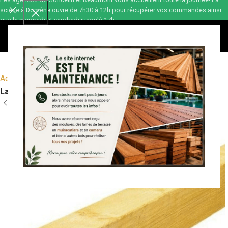
scierie à Domène ouvre de 7h30 à 12h pour récupérer vos commandes ainsi
que le mercredi et vendredi jusqu'à 17h.
0,00
€
Accueil
Bois de construction
Sciage
Sapin
Lambourdes / Chevrons