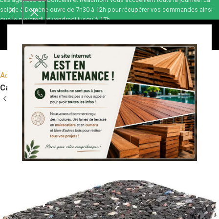
scierie à Domène ouvre de 7h30 à 12h pour récupérer vos commandes ainsi
que le mercredi et vendredi jusqu'à 17h.
0,00
€
Accueil
Terrasse bois
Accessoires terrasses
Cales et pads pour terrasses