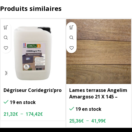
Produits similaires
Dégriseur Coridegris’pro
Lames terrasse Angelim
Amargoso 21 X 145 –
19 en stock
Profil Lisses 2 faces
19 en stock
21,32
€
–
174,42
€
25,36
€
–
41,99
€