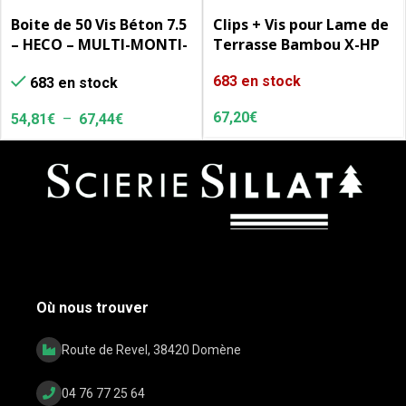
Boite de 50 Vis Béton 7.5
Clips + Vis pour Lame de
– HECO – MULTI-MONTI-
Terrasse Bambou X-HP
plus SS – tête
683 en stock
683 en stock
hexagonale avec
embase
67,20
€
54,81
€
–
67,44
€
Où nous trouver
Route de Revel, 38420 Domène
04 76 77 25 64