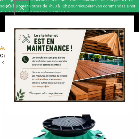
scierie à Domène ouvre de 7h30 à 12h pour récupérer vos commandes ainsi
que le mercredi et vendredi jusqu'à 17h.
0,00
€
Accueil
Terrasse bois
Accessoires terrasses
Cales et pads pour terrasses