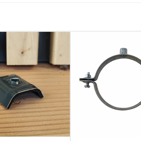
S COLLÉS
BOIS DE COFFRAGE
llé collé
Planches de coffrage
re collé
Bastaings de coffrage
Chevrons de coffrage