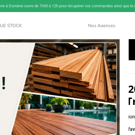
erie à Domène ouvre de 7h30 à 12h pour récupérer vos commandes ainsi que le m
UE STOCK
Nos Agences
NOUVEAU
Savoir Sur Le Bois
Paiement Et Livraison
Accès Pros
0 X 200 en 5m Sapin Epicéa Traité cl. 2
Poteau 200 X 
Sapin Epicéa Tr
Dont éco-participation
Ajouter à mes fav