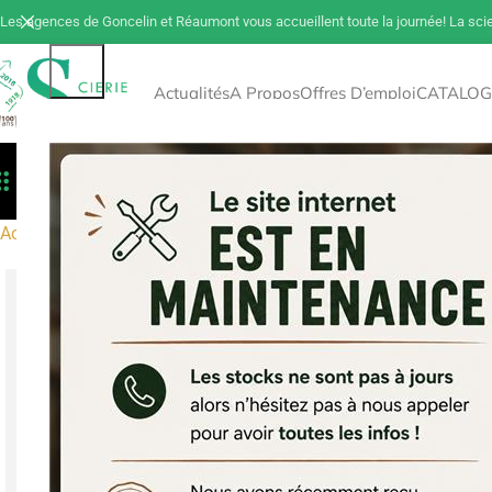
Les agences de Goncelin et Réaumont vous accueillent toute la journée! La sci
Actualités
A Propos
Offres D’emploi
CATALOG
Toutes Les Catégories
Déstockage
Tout 
Accueil
Bois de construction
Sciage
Sapin
Poteaux
Poteau 20