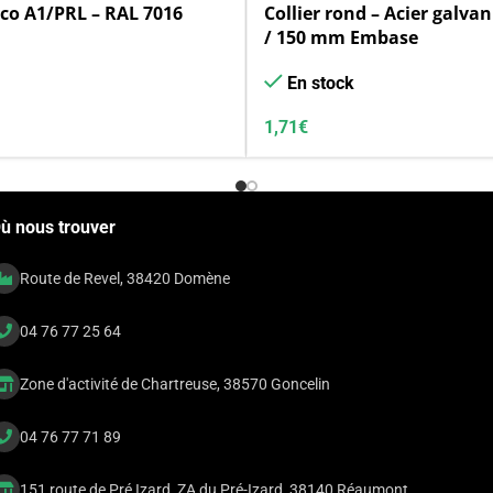
lco A1/PRL – RAL 7016
Collier rond – Acier galvani
/ 150 mm Embase
En stock
1,71
€
ù nous trouver
Route de Revel, 38420 Domène
04 76 77 25 64
Zone d'activité de Chartreuse, 38570 Goncelin
04 76 77 71 89
151 route de Pré Izard, ZA du Pré-Izard, 38140 Réaumont