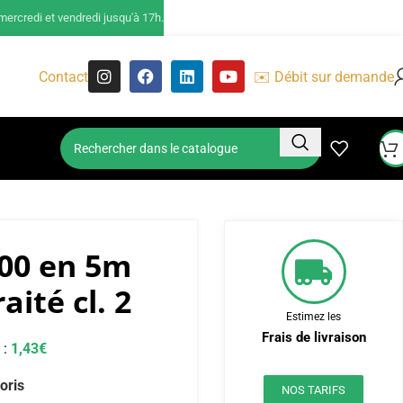
ercredi et vendredi jusqu'à 17h.
Contact
✉️ Débit sur demande
200 en 5m
aité cl. 2
Estimez les
Frais de livraison
 :
1,43
€
oris
NOS TARIFS