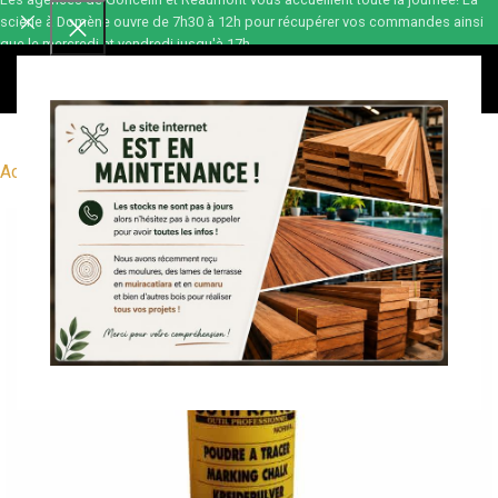
scierie à Domène ouvre de 7h30 à 12h pour récupérer vos commandes ainsi
que le mercredi et vendredi jusqu'à 17h.
0,00
€
Accueil
Outillage
Outillage à main
Traçage