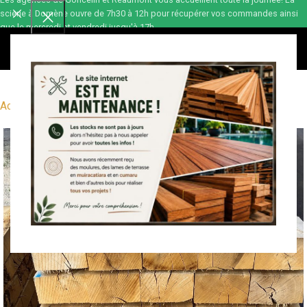
scierie à Domène ouvre de 7h30 à 12h pour récupérer vos commandes ainsi
que le mercredi et vendredi jusqu'à 17h.
0,00
€
Accueil
Bois de construction
Sciage
Chêne