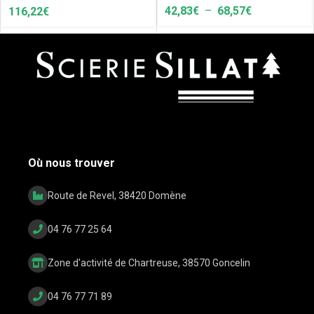
42,83
€
–
68,57
€
116,22
€
Où nous trouver
Route de Revel, 38420 Domène
04 76 77 25 64
Zone d'activité de Chartreuse, 38570 Goncelin
04 76 77 71 89