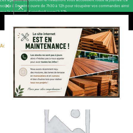
scierie à Domène ouvre de 7h30 à 12h pour récupérer vos commandes ainsi
que le mercredi et vendredi jusqu'à 17h.
0,00
€
Accueil
Divers produits