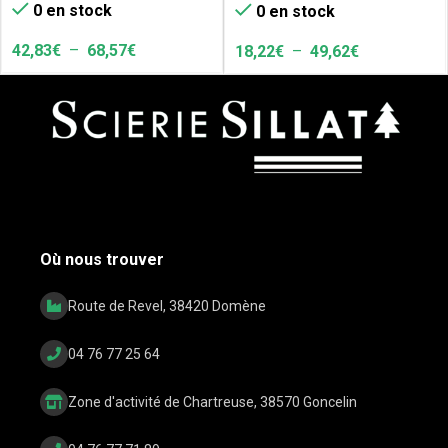
0 en stock
0 en stock
fraisage
42,83
€
–
68,57
€
18,22
€
–
49,62
€
Où nous trouver
Route de Revel, 38420 Domène
04 76 77 25 64
Zone d'activité de Chartreuse, 38570 Goncelin