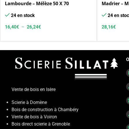
Lambourde – Mélèze 50 X 70
Madrier – M
24 en stock
24 en sto
16,40
€
–
26,24
€
28,16
€
O
Vente de bois en Isère
Scierie à Domène
Bois de construction à Chambéry
Vente de bois à Voiron
Bois direct scierie à Grenoble