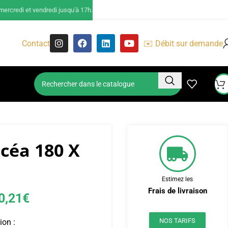
ercredi et vendredi jusqu'à 17h.
Contact
✉️ Débit sur demande
icéa 180 X
Estimez les
Frais de livraison
0,21
€
NOS TARIFS
ion :