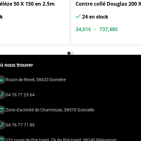
élèze 50 X 150 en 2.5m
Contre collé Douglas 200 
ck
24 en stock
34,01
€
–
737,48
€
ù nous trouver
Route de Revel, 38420 Domène
04 76 77 25 64
Zone d'activité de Chartreuse, 38570 Goncelin
04 76 77 71 89
151 route de Pré Izard, ZA du Pré-Izard, 38140 Réaumont