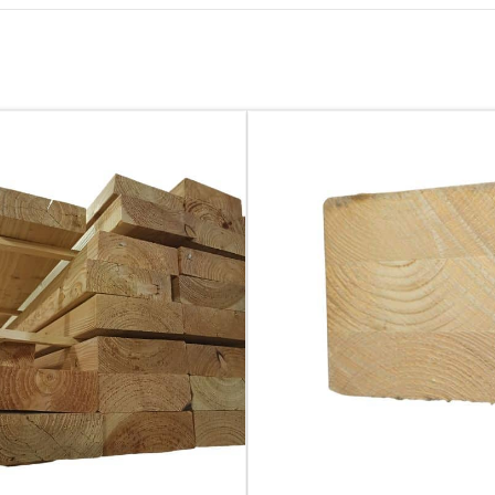
S COLLÉS
BOIS DE COFFRAGE
llé collé
Planches de coffrage
re collé
Bastaings de coffrage
Chevrons de coffrage