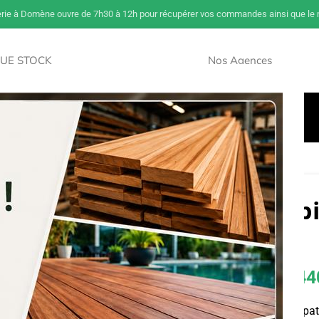
erie à Domène ouvre de 7h30 à 12h pour récupérer vos commandes ainsi que le m
UE STOCK
Nos Agences
NOUVEAU
Savoir Sur Le Bois
Paiement Et Livraison
Accès Pros
llé Epicéa 180 X 180
Contre collé Ep
180
141,60
€
–
44
Dont éco-participat