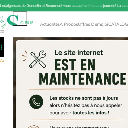
Les agences de Goncelin et Réaumont vous accueillent toute la journée! La sci
Actualités
A Propos
Offres D’emploi
CATALOG
Toutes Les Catégories
Déstockage
Tout 
Accueil
Bois de construction
Bois collés
Contrecollé
Contre co