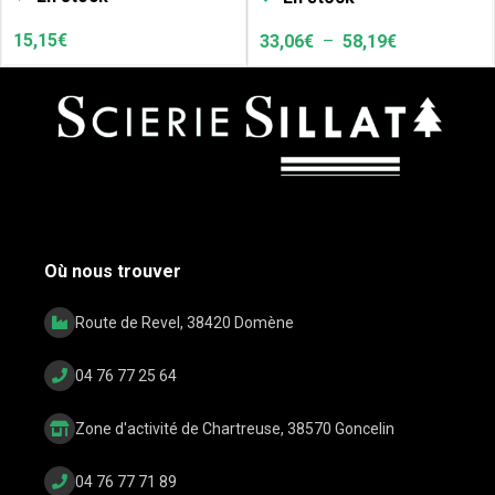
15,15
€
33,06
€
–
58,19
€
Où nous trouver
Route de Revel, 38420 Domène
04 76 77 25 64
Zone d'activité de Chartreuse, 38570 Goncelin
04 76 77 71 89