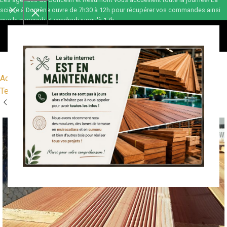
scierie à Domène ouvre de 7h30 à 12h pour récupérer vos commandes ainsi
que le mercredi et vendredi jusqu'à 17h.
0,00
€
Accueil
Terrasse bois
Lames de Terrasses Bois
Terrasses bois résineux
Striées