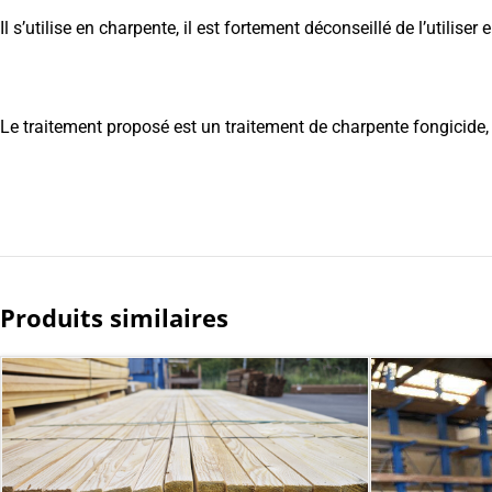
SCIAGE
OSSATURE
BOI
Bois de construction
Il s’utilise en charpente, il est fortement déconseillé de l’utiliser
Sapin
Sapin / Epicéa
Lame
Voir les produits
Douglas
Douglas
Cont
Mélèze
Pin
KVH
Le traitement proposé est un traitement de charpente fongicide, i
Pin autoclave
Chêne
Produits similaires