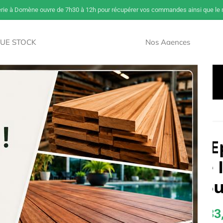
erie à Domène ouvre de 7h30 à 12h pour récupérer vos commandes ainsi que le m
UE STOCK
Nos Agences
NOUVEAU
Savoir Sur Le Bois
Paiement Et Livraison
Accès Pros
pin Epicéa 20 X 40 traité classe II – paquet de 15u
Liteaux Sapin E
40 traité classe 
de 15
29,58
€
–
33