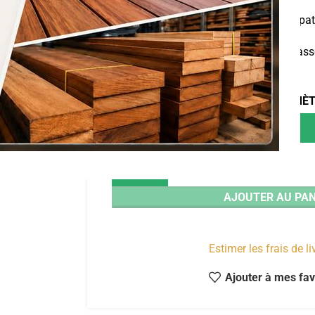
Dont éco-participat
Liteaux Sapin Epicéa 20 X 40 traité clas
de 15u
LONGUEUR EN MÈ
AJOUTER AU PAN
Estimer les frais de l
Ajouter à mes fav