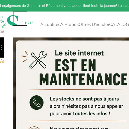
Les agences de Goncelin et Réaumont vous accueillent toute la journée! La sci
Actualités
A Propos
Offres D’emploi
CATALOG
Toutes Les Catégories
Déstockage
Tout 
Accueil
Bois de construction
Sciage
Sapin
Liteaux
Liteaux Sa