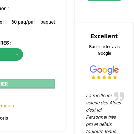
ion :
se II – 60 paq/pal – paquet
Excellent
TRES
Basé sur les avis
Google
IER
La meilleure
scierie des Alpes
ivraison
c’est ici.
Personnel très
oris
pro et délais
toujours tenus.