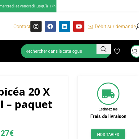
ercredi et vendredi jusqu'à 17h.
Contact
✉️ Débit sur demande
picéa 20 X
II – paquet
Estimez les
u
Frais de livraison
,27
€
NOS TARIFS