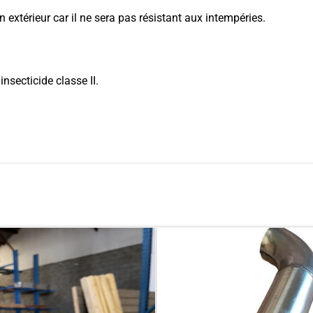
S COLLÉS
BOIS DE COFFRAGE
 en extérieur car il ne sera pas résistant aux intempéries.
llé collé
Planches de coffrage
re collé
Bastaings de coffrage
Chevrons de coffrage
nsecticide classe II.