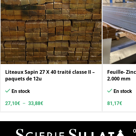
Liteaux Sapin 27 X 40 traité classe II –
Feuille- Zin
paquets de 12u
2.000 mm
En stock
En stock
27,10
€
–
33,88
€
81,17
€
O