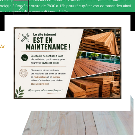
scierie à Domène ouvre de 7h30 à 12h pour récupérer vos commandes ainsi
que le mercredi et vendredi jusqu'à 17h.
0,00
€
Accueil
Bois de construction
Sciage
Douglas