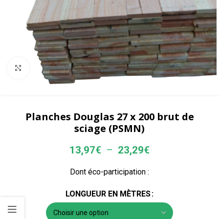
Agrandir
Planches Douglas 27 x 200 brut de
sciage (PSMN)
13,97
€
–
23,29
€
Dont éco-participation :
LONGUEUR EN MÈTRES