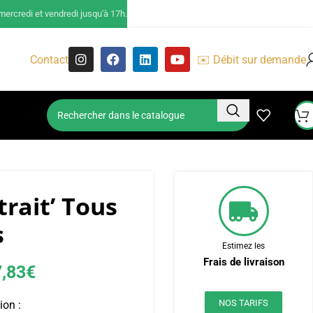
ercredi et vendredi jusqu'à 17h.
Contact
✉️ Débit sur demande
rait’ Tous
s
Estimez les
Frais de livraison
,83
€
NOS TARIFS
ion :