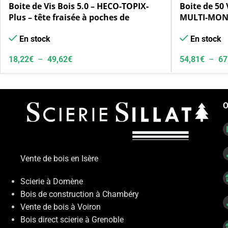
Boite de Vis Bois 5.0 – HECO-TOPIX-
Boite de 50 
Plus – tête fraisée à poches de
MULTI-MONTI
fraisage
hexagonale
En stock
En stock
18,22
€
–
49,62
€
54,81
€
–
67
O
Vente de bois en Isère
Scierie à Domène
Bois de construction à Chambéry
Vente de bois à Voiron
Bois direct scierie à Grenoble