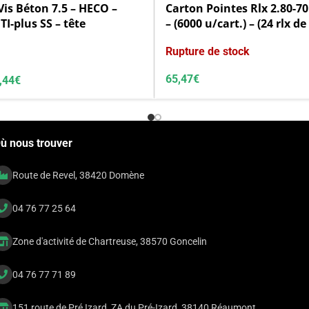
Vis Béton 7.5 – HECO –
Carton Pointes Rlx 2.80-70
-plus SS – tête
– (6000 u/cart.) – (24 rlx de
 avec embase
Rupture de stock
65,47
€
,44
€
ù nous trouver
Route de Revel, 38420 Domène
04 76 77 25 64
Zone d'activité de Chartreuse, 38570 Goncelin
04 76 77 71 89
151 route de Pré Izard, ZA du Pré-Izard, 38140 Réaumont