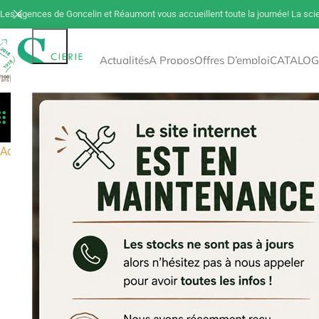
Les agences de Goncelin et Réaumont vous accueillent toute la journée! La sci
Actualités
A Propos
Offres D’emploi
CATALOG
Toutes Les Catégories
Déstockage
Tout 
Accueil
Accessoires
Produits de traitement
Traitement coupes 