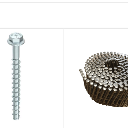
S COLLÉS
BOIS DE COFFRAGE
llé collé
Planches de coffrage
re collé
Bastaings de coffrage
Chevrons de coffrage