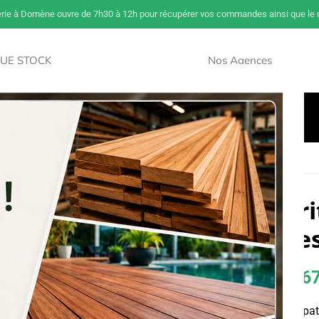
erie à Domène ouvre de 7h30 à 12h pour récupérer vos commandes ainsi que le m
UE STOCK
Nos Agences
NOUVEAU
Savoir Sur Le Bois
Paiement Et Livraison
Accès Pros
/ multi usage
Traitement Coritrait’ Tous usages
Traitement Corit
usage
16,42
€
–
167
Dont éco-participat